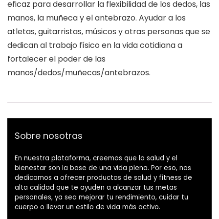
eficaz para desarrollar la flexibilidad de los dedos, las
manos, la muñeca y el antebrazo. Ayudar a los
atletas, guitarristas, músicos y otras personas que se
dedican al trabajo físico en la vida cotidiana a
fortalecer el poder de las
manos/dedos/muñecas/antebrazos.
Sobre nosotras
En nuestra plataforma, creemos que la salud y el
bienestar son la base de una vida plena. Por eso, nos
dedicamos a ofrecer productos de salud y fitness de
alta calidad que te ayuden a alcanzar tus metas
personales, ya sea mejorar tu rendimiento, cuidar tu
cuerpo o llevar un estilo de vida más activo.