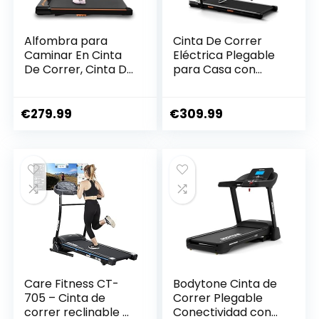
Alfombra para
Cinta De Correr
Caminar En Cinta
Eléctrica Plegable
De Correr, Cinta De
para Casa con
Correr Portátil
Mando A Distancia
para Casa O
Y Pantalla LED,
Oficina, Walking
Caminadora
€
279.99
€
309.99
Pad Plegable con
Silenciosa Y
Control Remoto Y
Compacta para
Pantalla LED, para
Jogging Y Correr,
Trotar Y Correr,
con Inclinación Y
Absorción De
Absorción De
Impactos
Impactos
Care Fitness CT-
Bodytone Cinta de
705 – Cinta de
Correr Plegable
correr reclinable y
Conectividad con