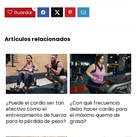
16 Programas
0
Preestablecidos,
Guardar
Pantalla LCD,
Bluetooth y MP3
Artículos relacionados
¿Puede el cardio ser tan
¿Con qué frecuencia
efectivo como el
debo hacer cardio para
entrenamiento de fuerza
el máximo quema de
para la pérdida de peso?
grasa?