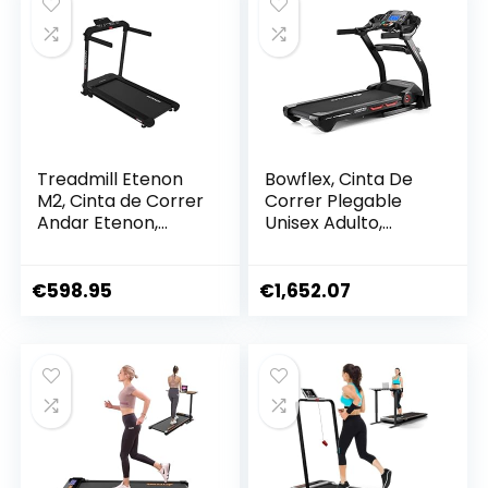
12KM Control de
Velocidad_Multi-
Mode_multiprogra
m
Treadmill Etenon
Bowflex, Cinta De
M2, Cinta de Correr
Correr Plegable
Andar Etenon,
Unisex Adulto,
Cinta de Correr
Negro (Black), Talla
Plegable
Única
€
598.95
€
1,652.07