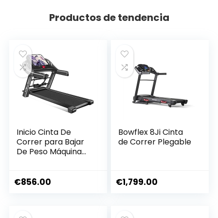
Productos de tendencia
Inicio Cinta De
Bowflex 8Ji Cinta
Correr para Bajar
de Correr Plegable
De Peso Máquina
para Caminar
Eléctrica Plegable
Completa Mini
€
856.00
€
1,799.00
Equipo De Gimnasia
Cinta De Correr
para Ejercicios