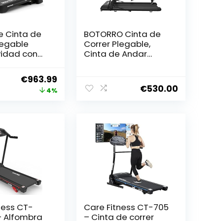
 Cinta de
BOTORRO Cinta de
legable
Correr Plegable,
vidad con
Cinta de Andar
talla LCD,
plegable1-15 KM/H /
tavoces –
2,5 HP Potencia
El
El
€
963.99
ramas.
Máxima/Banda de
€
530.00
precio
precio
4%
 Andar
Rodadura 125 * 47
d Ajustable
CM/Sin
original
actual
0 Km/H –
Ensamblaje/para
era:
es:
Casa y Oficina
€999.00.
€963.99.
ness CT-
Care Fitness CT-705
– Alfombra
– Cinta de correr