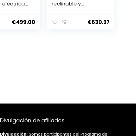
 eléctrica
reclinable y
e y
plegable,
, hasta 16
motorizada para
 niveles de
caminar, Footing y
€
499.00
€
630.27
ón – 12
Running – 18
as –
programas de
 – Kinomap
entrenamiento –
Inclinación
motorizada de 15
niveles –
Conectividad
Kinomap
Divulgación de afiliados
Divulgación:
Somos participantes del Programa de