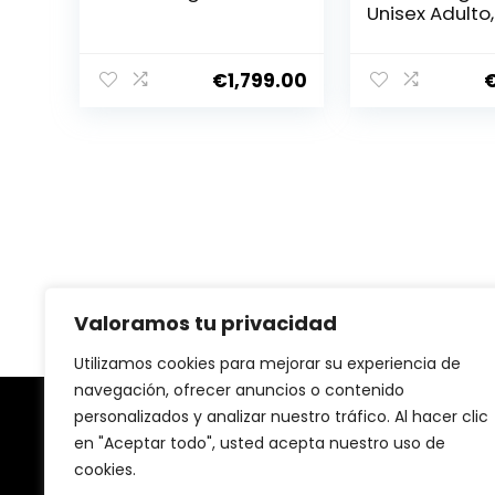
Unisex Adulto
(Black), Talla
€
1,799.00
Valoramos tu privacidad
Utilizamos cookies para mejorar su experiencia de
navegación, ofrecer anuncios o contenido
personalizados y analizar nuestro tráfico. Al hacer clic
Sobre nosotras
en "Aceptar todo", usted acepta nuestro uso de
cookies.
En nuestra plataforma, creemos que la salud y el