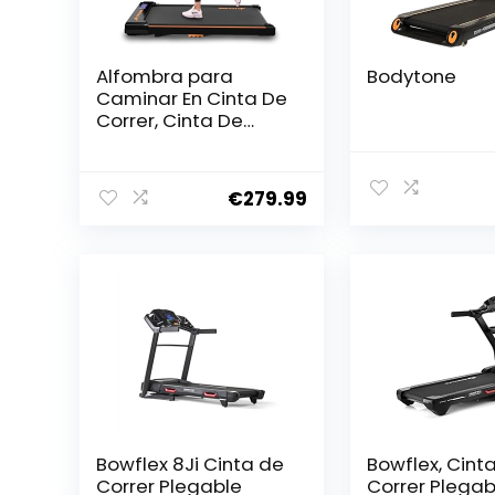
Alfombra para
Bodytone
Caminar En Cinta De
Correr, Cinta De
Correr Portátil para
Casa O Oficina,
Walking Pad
€
279.99
Plegable con
Control Remoto Y
Pantalla LED, para
Trotar Y Correr,
Absorción De
Impactos
Bowflex 8Ji Cinta de
Bowflex, Cint
Correr Plegable
Correr Plegab