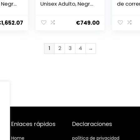
, Negro
Unisex Adulto, Negro
de correr
 Única
(Black), XL
reclinabl
plegable
km/h – 3
€
1,652.07
€
749.00
inclinaci
program
Kinomap
1
2
3
4
→
Enlaces rápidos
Declaraciones
Home
política de privacidad