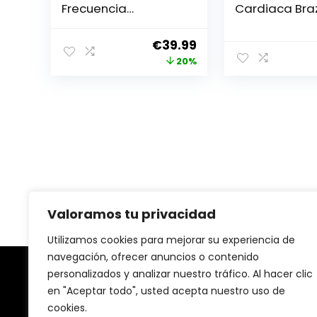
Frecuencia
Cardiaca Bra
Cardiaca Brazo
Bluetooth 5.0
Bluetooth Ant+,
con Memoria,
El
El
€
39.99
Impermeable IP67
Entrenamient
precio
precio
20%
para Wahoo, Strava,
Zona de Frec
Polar Beat, DDP
Cardíaca, pa
original
actual
Yoga, Adidas Run,
Heartool, Wa
era:
es:
Rouvy, Pulsoid
Strava, DDPY,
€49.99.
€39.99.
Run, Rouvy, Pu
Valoramos tu privacidad
Utilizamos cookies para mejorar su experiencia de
navegación, ofrecer anuncios o contenido
personalizados y analizar nuestro tráfico. Al hacer clic
Sobre nosotras
en "Aceptar todo", usted acepta nuestro uso de
cookies.