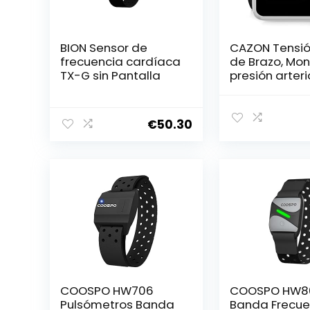
BION Sensor de
CAZON Tensi
frecuencia cardíaca
de Brazo, Mon
TX-G sin Pantalla
presión arteri
uso doméstic
Detector elec
de frecuenci
€
50.30
cardíaca con
brazalete 22
2X120 memor
(Negro)
COOSPO HW706
COOSPO HW8
Pulsómetros Banda
Banda Frecue