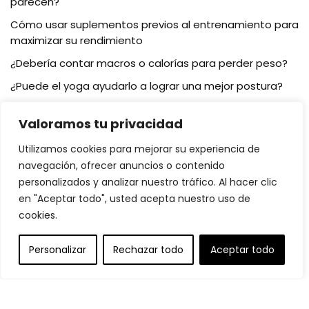
parecen?
Cómo usar suplementos previos al entrenamiento para
maximizar su rendimiento
¿Debería contar macros o calorías para perder peso?
¿Puede el yoga ayudarlo a lograr una mejor postura?
Valoramos tu privacidad
Categoría de publicación
Utilizamos cookies para mejorar su experiencia de
navegación, ofrecer anuncios o contenido
Alimentación saludable
personalizados y analizar nuestro tráfico. Al hacer clic
Entrenamiento cardiovascular
en "Aceptar todo", usted acepta nuestro uso de
Pérdida de peso
cookies.
Suplementos
Personalizar
Rechazar todo
Aceptar todo
Yoga y meditación