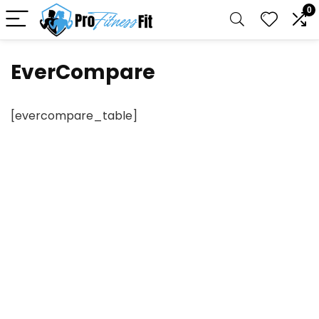
0
EverCompare
[evercompare_table]