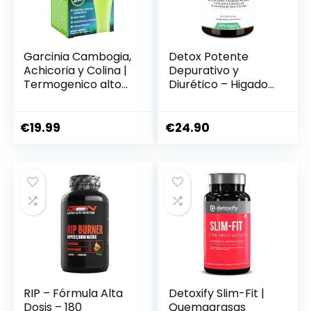
Garcinia Cambogia,
Detox Potente
Achicoria y Colina |
Depurativo y
Termogenico alto
Diurético – Higado
en Fibra | Ayuno
Colon – Adelgaplus
Intermitente | 10
Con Cardo Mariano
Sobres para 10 Días
Diente de León,
€
19.99
€
24.90
| Con E-Libro
Alcachofa + 8
Gratuito |
Plantas y Semillas –
NightBurn XXL
90 Cápsulas
Slimmium Sensilab
Nutralie
RIP – Fórmula Alta
Detoxify Slim-Fit |
Dosis – 180
Quemagrasas