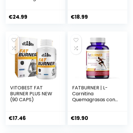
Formula | 120 cáps
Calidad Optima y
Quemagrasas
Potente para
€
24.99
€
18.99
Adelgazar –
Vitobest
VITOBEST FAT
FATBURNER | L-
BURNER PLUS NEW
Carnitina
(90 CAPS)
Quemagrasas con
CLA y L-Carnitina –
120 Cápsulas –
Apoyo al
€
17.46
€
19.90
Metabolismo y
Energía – 1 Cápsula