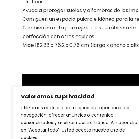
elípticas
Ayuda a proteger suelos y alfombras de los i
Consiguen un espacio pulcro e idóneo para la rea
También es apta para ejercicios aeróbicos con 
perfección con otros equipos
Mide 182,88 x 76,2 x 0,76 cm (largo x ancho x alt
Sobre nosotras
Valoramos tu privacidad
En nuestra plataforma, creemos que la salud y el
Utilizamos cookies para mejorar su experiencia de
bienestar son la base de una vida plena. Por eso, nos
navegación, ofrecer anuncios o contenido
dedicamos a ofrecer productos de salud y fitness de
personalizados y analizar nuestro tráfico. Al hacer clic
alta calidad que te ayuden a alcanzar tus metas
en "Aceptar todo", usted acepta nuestro uso de
personales, ya sea mejorar tu rendimiento, cuidar tu
cuerpo o llevar un estilo de vida más activo.
cookies.