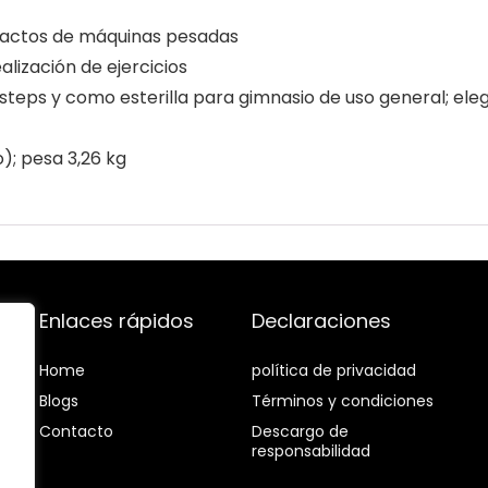
mpactos de máquinas pesadas
lización de ejercicios
steps y como esterilla para gimnasio de uso general; el
o); pesa 3,26 kg
Enlaces rápidos
Declaraciones
Home
política de privacidad
Blog
s
Términos y condiciones
Contacto
Descargo de
responsabilidad