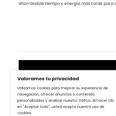
ahorrándole tiempo y energía más tarde para m
Sobre nosotras
Valoramos tu privacidad
En nuestra plataforma, creemos que la salud y el
Utilizamos cookies para mejorar su experiencia de
bienestar son la base de una vida plena. Por eso, nos
navegación, ofrecer anuncios o contenido
dedicamos a ofrecer productos de salud y fitness de
personalizados y analizar nuestro tráfico. Al hacer clic
alta calidad que te ayuden a alcanzar tus metas
en "Aceptar todo", usted acepta nuestro uso de
personales, ya sea mejorar tu rendimiento, cuidar tu
cuerpo o llevar un estilo de vida más activo.
cookies.