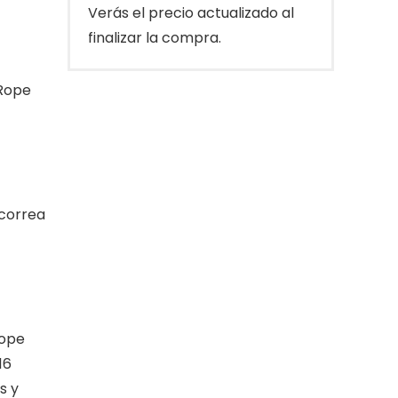
Verás el precio actualizado al
finalizar la compra.
Rope
 correa
Rope
16
s y