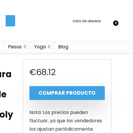
Lista de deseos
0
Pesos
Yoga
Blog
€
68.12
ara
de
COMPRAR PRODUCTO
oly
Nota: Los precios pueden
fluctuar, ya que los vendedores
los ajustan periódicamente.