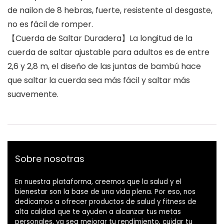
de nailon de 8 hebras, fuerte, resistente al desgaste,
no es fácil de romper.
【Cuerda de Saltar Duradera】La longitud de la
cuerda de saltar ajustable para adultos es de entre
2,6 y 2,8 m, el diseño de las juntas de bambú hace
que saltar la cuerda sea más fácil y saltar más
suavemente.
Sobre nosotras
En nuestra plataforma, creemos que la salud y el
bienestar son la base de una vida plena. Por eso, nos
dedicamos a ofrecer productos de salud y fitness de
alta calidad que te ayuden a alcanzar tus metas
personales, ya sea mejorar tu rendimiento, cuidar tu