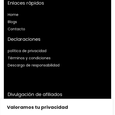
Enlaces rápidos
Home
Blog
s
Contacto
Declaraciones
política de privacidad
Términos y condiciones
Descargo de responsabilidad
Divulgación de afiliados
Divulgación:
Somos participantes del Programa de
Valoramos tu privacidad
Asociados de Amazon Services LLC, un programa de