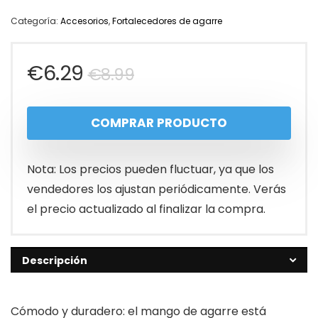
Categoría:
Accesorios
,
Fortalecedores de agarre
El
El
€
6.29
€
8.99
precio
precio
COMPRAR PRODUCTO
original
actual
era:
es:
Nota: Los precios pueden fluctuar, ya que los
€8.99.
€6.29.
vendedores los ajustan periódicamente. Verás
el precio actualizado al finalizar la compra.
Descripción
Cómodo y duradero: el mango de agarre está