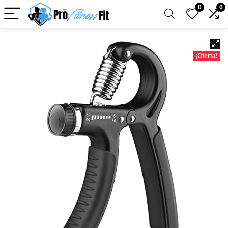
0
0
¡Oferta!