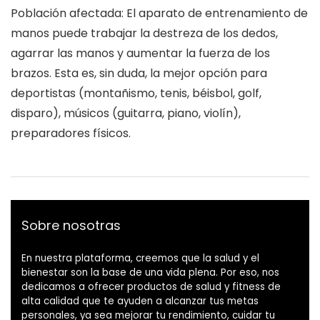
Población afectada: El aparato de entrenamiento de
manos puede trabajar la destreza de los dedos,
agarrar las manos y aumentar la fuerza de los
brazos. Esta es, sin duda, la mejor opción para
deportistas (montañismo, tenis, béisbol, golf,
disparo), músicos (guitarra, piano, violín),
preparadores físicos.
Sobre nosotras
En nuestra plataforma, creemos que la salud y el
bienestar son la base de una vida plena. Por eso, nos
dedicamos a ofrecer productos de salud y fitness de
alta calidad que te ayuden a alcanzar tus metas
personales, ya sea mejorar tu rendimiento, cuidar tu