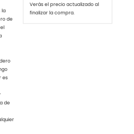
Verás el precio actualizado al
 la
finalizar la compra.
ero de
el
a
adero
ango
r es
y
sa de
lquier