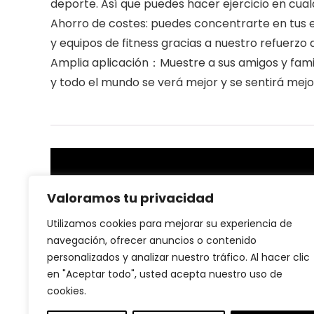
deporte. Así que puedes hacer ejercicio en cua
Ahorro de costes: puedes concentrarte en tus 
y equipos de fitness gracias a nuestro refuerzo
Amplia aplicación：Muestre a sus amigos y famil
y todo el mundo se verá mejor y se sentirá mejo
Sobre nosotras
Valoramos tu privacidad
En nuestra plataforma, creemos que la salud y el
Utilizamos cookies para mejorar su experiencia de
bienestar son la base de una vida plena. Por eso, nos
navegación, ofrecer anuncios o contenido
dedicamos a ofrecer productos de salud y fitness de
personalizados y analizar nuestro tráfico. Al hacer clic
alta calidad que te ayuden a alcanzar tus metas
en "Aceptar todo", usted acepta nuestro uso de
personales, ya sea mejorar tu rendimiento, cuidar tu
cuerpo o llevar un estilo de vida más activo.
cookies.