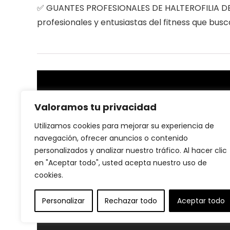
✅ GUANTES PROFESIONALES DE HALTEROFILIA DE L
profesionales y entusiastas del fitness que busc
Sobre nosotras
Valoramos tu privacidad
En nuestra plataforma, creemos que la salud y el
Utilizamos cookies para mejorar su experiencia de
bienestar son la base de una vida plena. Por eso, nos
navegación, ofrecer anuncios o contenido
dedicamos a ofrecer productos de salud y fitness de
personalizados y analizar nuestro tráfico. Al hacer clic
alta calidad que te ayuden a alcanzar tus metas
en "Aceptar todo", usted acepta nuestro uso de
personales, ya sea mejorar tu rendimiento, cuidar tu
cuerpo o llevar un estilo de vida más activo.
cookies.
Personalizar
Rechazar todo
Aceptar todo
© Profitnessfit.com. Todos los derechos reservados.