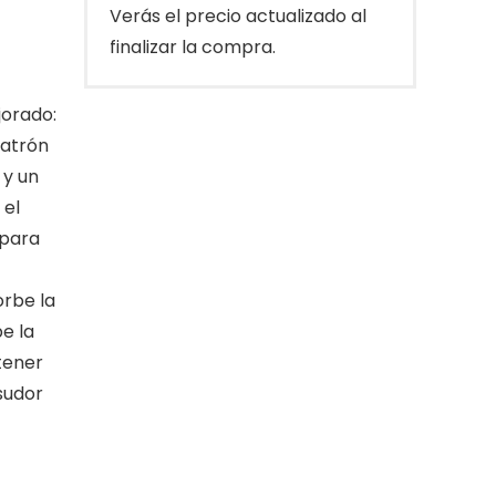
Verás el precio actualizado al
finalizar la compra.
orado:
patrón
 y un
 el
 para
orbe la
e la
tener
sudor