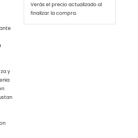
Verás el precio actualizado al
finalizar la compra.
zante
a
za y
enia
on
ustan
con