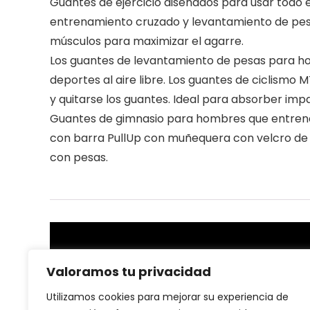
Guantes de ejercicio diseñados para usar todo 
entrenamiento cruzado y levantamiento de pesas.
músculos para maximizar el agarre.
Los guantes de levantamiento de pesas para h
deportes al aire libre. Los guantes de ciclismo 
y quitarse los guantes. Ideal para absorber impa
Guantes de gimnasio para hombres que entrenan 
con barra PullUp con muñequera con velcro de 
con pesas.
Sobre nosotras
Valoramos tu privacidad
En nuestra plataforma, creemos que la salud y el
Utilizamos cookies para mejorar su experiencia de
bienestar son la base de una vida plena. Por eso, nos