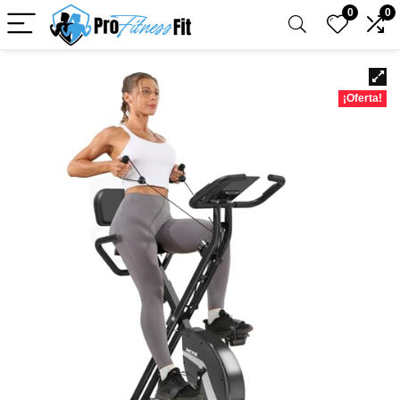
0
0
¡Oferta!