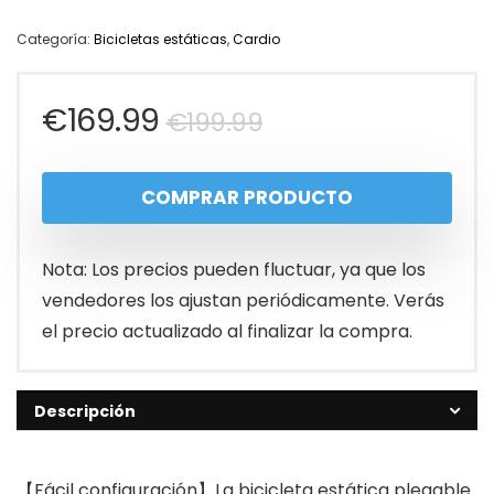
Categoría:
Bicicletas estáticas
,
Cardio
El
El
€
169.99
€
199.99
precio
precio
COMPRAR PRODUCTO
original
actual
era:
es:
Nota: Los precios pueden fluctuar, ya que los
€199.99.
€169.99.
vendedores los ajustan periódicamente. Verás
el precio actualizado al finalizar la compra.
Descripción
【Fácil configuración】La bicicleta estática plegable