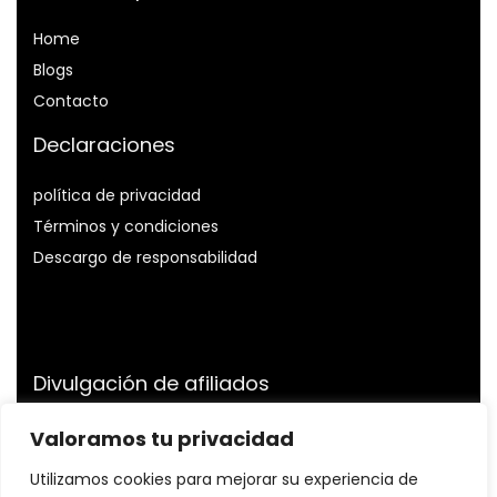
Home
Blog
s
Contacto
Declaraciones
política de privacidad
Términos y condiciones
Descargo de responsabilidad
Divulgación de afiliados
Divulgación:
Somos participantes del Programa de
Valoramos tu privacidad
Asociados de Amazon Services LLC, un programa de
Utilizamos cookies para mejorar su experiencia de
publicidad de afiliados diseñado para proporcionarnos