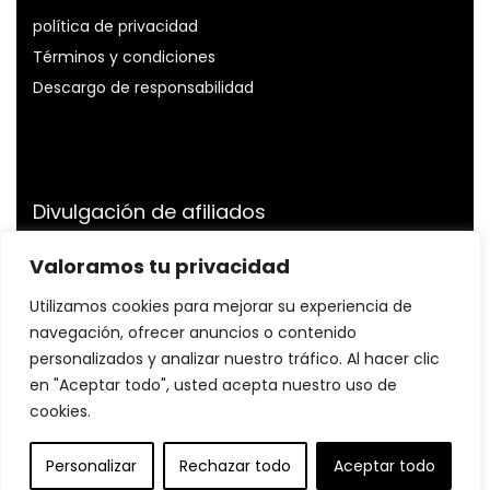
política de privacidad
Términos y condiciones
Descargo de responsabilidad
Divulgación de afiliados
Divulgación:
Somos participantes del Programa de
Valoramos tu privacidad
Asociados de Amazon Services LLC, un programa de
Utilizamos cookies para mejorar su experiencia de
publicidad de afiliados diseñado para proporcionarnos
un medio para ganar tarifas al vincularnos a Amazon.es
navegación, ofrecer anuncios o contenido
y sitios afiliados.
personalizados y analizar nuestro tráfico. Al hacer clic
en "Aceptar todo", usted acepta nuestro uso de
cookies.
© Profitnessfit.com. Todos los derechos reservados.
Personalizar
Rechazar todo
Aceptar todo