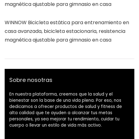
magnética ajustable para gimnasio en casa
WINNOW Bicicleta estática para entrenamiento en
casa avanzada, bicicleta estacionaria, resistencia
magnética ajustable para gimnasio en casa
Sobre nosotras
En nuestra plataforma, creemos que la salud y el
bienestar son la base de una vida plena. Por eso, nos
dedicamos a ofrecer productos de salud y fitness de
alta calidad que te ayuden a alcanzar tus metas
personales, ya sea mejorar tu rendimiento, cuidar tu
cuerpo o llevar un estilo de vida más activo.