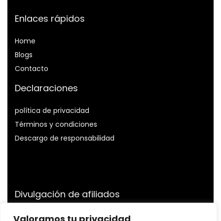
Enlaces rápidos
Home
Blog
s
Contacto
Declaraciones
política de privacidad
Términos y condiciones
Descargo de responsabilidad
Divulgación de afiliados
Divulgación:
Somos participantes del Programa de
Valoramos tu privacidad