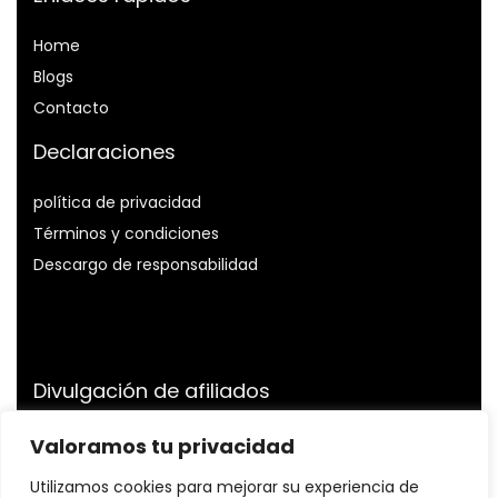
Home
Blog
s
Contacto
Declaraciones
política de privacidad
Términos y condiciones
Descargo de responsabilidad
Divulgación de afiliados
Divulgación:
Somos participantes del Programa de
Valoramos tu privacidad
Asociados de Amazon Services LLC, un programa de
Utilizamos cookies para mejorar su experiencia de
publicidad de afiliados diseñado para proporcionarnos