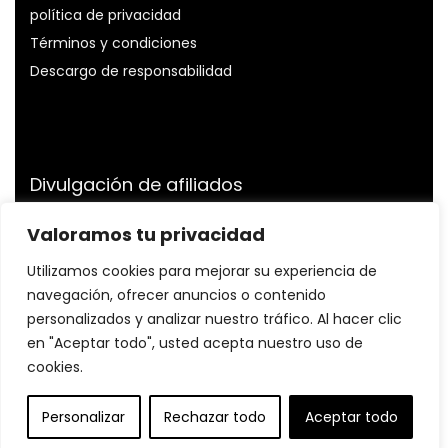
política de privacidad
Términos y condiciones
Descargo de responsabilidad
Divulgación de afiliados
Divulgación:
Somos participantes del Programa de
Valoramos tu privacidad
Asociados de Amazon Services LLC, un programa de
Utilizamos cookies para mejorar su experiencia de
publicidad de afiliados diseñado para proporcionarnos
un medio para ganar tarifas al vincularnos a Amazon.es
navegación, ofrecer anuncios o contenido
y sitios afiliados.
personalizados y analizar nuestro tráfico. Al hacer clic
en "Aceptar todo", usted acepta nuestro uso de
cookies.
© Profitnessfit.com. Todos los derechos reservados.
Personalizar
Rechazar todo
Aceptar todo