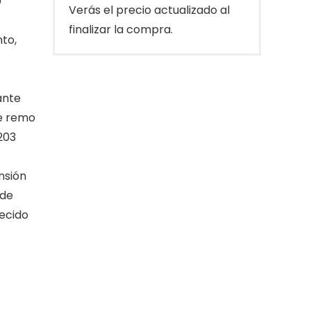
0
Verás el precio actualizado al
finalizar la compra.
to,
ante
te remo
203
nsión
 de
lecido