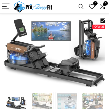
0
0
¡Oferta!