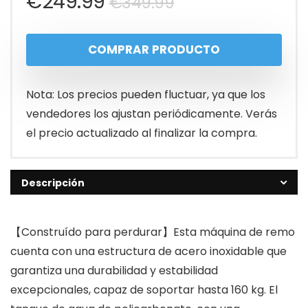
El
El
€
249.99
€
349.99
precio
precio
COMPRAR PRODUCTO
original
actual
era:
es:
Nota: Los precios pueden fluctuar, ya que los
€349.99.
€249.99.
vendedores los ajustan periódicamente. Verás
el precio actualizado al finalizar la compra.
Descripción
【Construído para perdurar】Esta máquina de remo
cuenta con una estructura de acero inoxidable que
garantiza una durabilidad y estabilidad
excepcionales, capaz de soportar hasta 160 kg. El