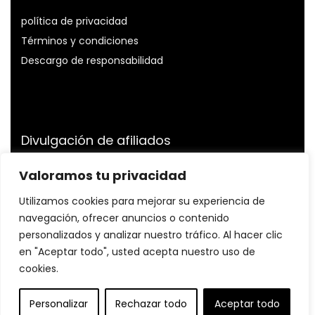
política de privacidad
Términos y condiciones
Descargo de responsabilidad
Divulgación de afiliados
Divulgación:
Somos participantes del Programa de
Valoramos tu privacidad
Asociados de Amazon Services LLC, un programa de
Utilizamos cookies para mejorar su experiencia de
publicidad de afiliados diseñado para proporcionarnos
un medio para ganar tarifas al vincularnos a Amazon.es
navegación, ofrecer anuncios o contenido
y sitios afiliados.
personalizados y analizar nuestro tráfico. Al hacer clic
en "Aceptar todo", usted acepta nuestro uso de
cookies.
© Profitnessfit.com. Todos los derechos reservados.
Personalizar
Rechazar todo
Aceptar todo