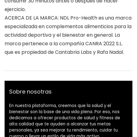
consumir 30 minutos antes o después de hacer
ejercicio.
ACERCA DE LA MARCA: NDL Pro-Health es una marca
especializada en complementos alimenticios para la
actividad deportiva y el bienestar en general. La
marca pertenece a la compañía CANRA 2022 S.L.
que es propiedad de Cantabria Labs y Rafa Nadal.
Sobre nosotras
En nuestra plataforma, creemos que la salud y el
bienestar son la base de una vida plena. Por eso, nos
dedicamos a ofrecer productos de salud y fitness de
alta calidad que te ayuden a alcanzar tus metas
personales, ya sea mejorar tu rendimiento, cuidar tu
cuerpo o llevar un estilo de vida más activo.