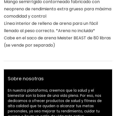
Mango semirrígido contorneado fabricado con
neopreno de rendimiento extra grueso para máxima
comodidad y control
Línea interior de relleno de arena para un fácil
llenado al peso correcto. *Arena no incluida*
Cabe en el saco de arena Meister BEAST de 80 libras
(se vende por separado)
Sobre nosotras
En nuestra plataforma, creemos que la salud y el
bienestar son la base de una vida plena. Por eso, nos
dedicamos a ofrecer productos de salud y fitness de
alta calidad que te ayuden a alcanzar tus metas
personales, ya sea mejorar tu rendimiento, cuidar tu