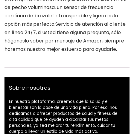
de pecho voluminosa, un sensor de frecuencia
cardíaca de brazalete transpirable y ligero es la
opción más perfecta.Servicio de atención al cliente
en línea 24/7, si usted tiene alguna pregunta, sólo
háganoslo saber por mensaje de Amazon, siempre
haremos nuestro mejor esfuerzo para ayudarle.
Sobre nosotras
En nuestra plataforma, creemos que la salud y el
bienestar son la base de una vida plena. Por eso, nos
dedicamos a ofrecer productos de salud y fitness de
alta calidad que te ayuden a alcanzar tus metas
personales, ya sea mejorar tu rendimiento, cuidar tu
cuerpo o llevar un estilo de vida más activo.