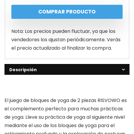
precio
precio
COMPRAR PRODUCTO
original
actual
era:
es:
Nota: Los precios pueden fluctuar, ya que los
€15.99.
€13.99.
vendedores los ajustan periódicamente. Verás
el precio actualizado al finalizar la compra.
Descripción
El juego de bloques de yoga de 2 piezas RISVOWO es
el complemento perfecto para muchas prácticas
de yoga. Lleve su práctica de yoga al siguiente nivel
mediante el uso de los bloques de yoga para el
estiramiento profundo y la exploración de posturas