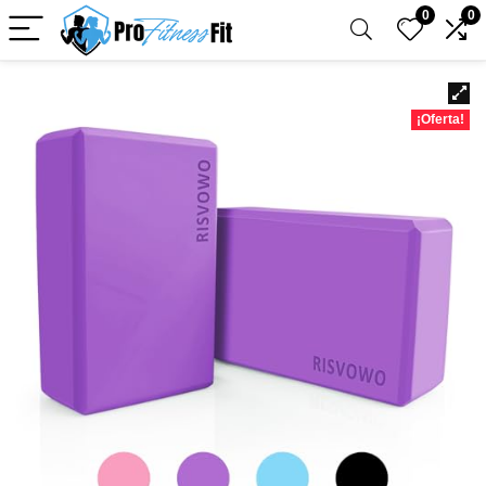
0
0
¡Oferta!