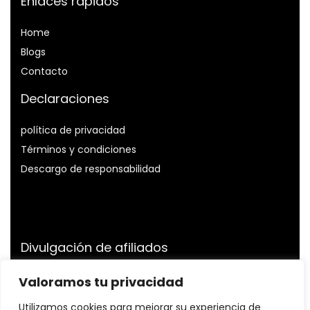
Enlaces rápidos
Home
Blog
s
Contacto
Declaraciones
política de privacidad
Términos y condiciones
Descargo de responsabilidad
Divulgación de afiliados
Divulgación:
Somos participantes del Programa de
Valoramos tu privacidad
Asociados de Amazon Services LLC, un programa de
Utilizamos cookies para mejorar su experiencia de
publicidad de afiliados diseñado para proporcionarnos