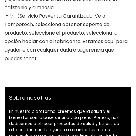
calistenia y gimnasia.
📜✨ 【Servicio Posventa Garantizado: Ve a
Tempotech, selecciona obtener soporte de
producto, seleccione el producto. selecciona la
opción hablar con el fabricante. Estamos aquí para
ayudarle con cualquier duda o sugerencia que
puedas tener.
Sobre nosotras
En nuestra plataforma, creemos que la salud y el
bienestar son la base de una vida plena. Por eso, nos
dedicamos a ofrecer productos de salud y fitness de
alta calidad que te ayuden a alcanzar tus metas
personales, ya sea mejorar tu rendimiento, cuidar tu