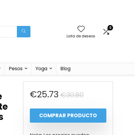
0
Lista de deseos
Pesos
Yoga
Blog
El
El
€
25.73
€
30.80
e
te
precio
precio
s
COMPRAR PRODUCTO
original
actual
era:
es: