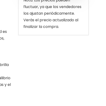
Nota: Los precios pueden
€30.80.
€25.73.
fluctuar, ya que los vendedores
los ajustan periódicamente.
Verás el precio actualizado al
finalizar la compra.
d es
os,
rilla
librio
as y el