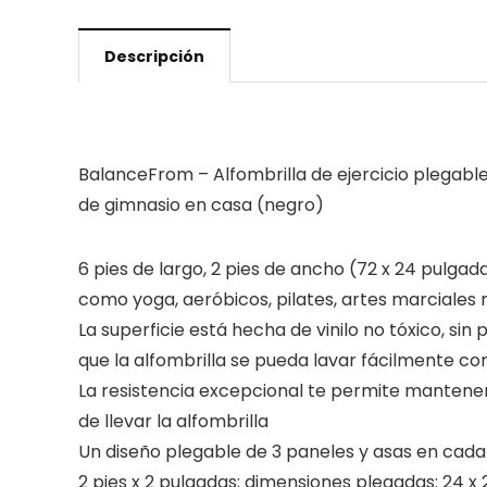
Descripción
BalanceFrom – Alfombrilla de ejercicio plegabl
de gimnasio en casa (negro)
6 pies de largo, 2 pies de ancho (72 x 24 pulgad
como yoga, aeróbicos, pilates, artes marciales 
La superficie está hecha de vinilo no tóxico, s
que la alfombrilla se pueda lavar fácilmente co
La resistencia excepcional te permite mantener el
de llevar la alfombrilla
Un diseño plegable de 3 paneles y asas en cada 
2 pies x 2 pulgadas; dimensiones plegadas: 24 x 