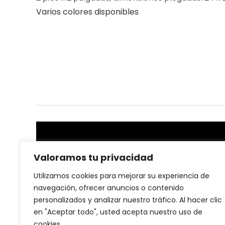
Varios colores disponibles
Sobre nosotras
Valoramos tu privacidad
En nuestra plataforma, creemos que la salud y el
Utilizamos cookies para mejorar su experiencia de
bienestar son la base de una vida plena. Por eso, nos
navegación, ofrecer anuncios o contenido
dedicamos a ofrecer productos de salud y fitness de
personalizados y analizar nuestro tráfico. Al hacer clic
alta calidad que te ayuden a alcanzar tus metas
en "Aceptar todo", usted acepta nuestro uso de
personales, ya sea mejorar tu rendimiento, cuidar tu
cuerpo o llevar un estilo de vida más activo.
cookies.