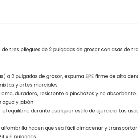
e de tres pliegues de 2 pulgadas de grosor con asas de t
as) a 2 pulgadas de grosor, espuma EPE firme de alta dens
mixtas y artes marciales
in plomo, duradero, resistente a pinchazos y no absorbent
n agua y jabón
 equilibrio durante cualquier estilo de ejercicio. Las asa
alfombrilla hacen que sea fácil almacenar y transportar 
24 x 6 pulgadas