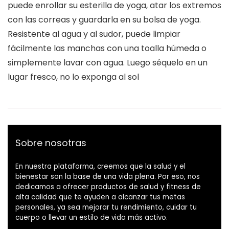
puede enrollar su esterilla de yoga, atar los extremos
con las correas y guardarla en su bolsa de yoga.
Resistente al agua y al sudor, puede limpiar
fácilmente las manchas con una toalla húmeda o
simplemente lavar con agua. Luego séquelo en un
lugar fresco, no lo exponga al sol
Sobre nosotras
En nuestra plataforma, creemos que la salud y el
bienestar son la base de una vida plena. Por eso, nos
dedicamos a ofrecer productos de salud y fitness de
alta calidad que te ayuden a alcanzar tus metas
personales, ya sea mejorar tu rendimiento, cuidar tu
cuerpo o llevar un estilo de vida más activo.