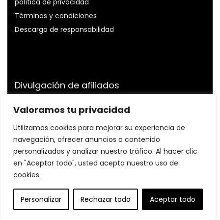
política de privacidad
Términos y condiciones
Descargo de responsabilidad
Divulgación de afiliados
Divulgación:
Somos participantes del Programa de
Valoramos tu privacidad
Asociados de Amazon Services LLC, un programa de
Utilizamos cookies para mejorar su experiencia de
publicidad de afiliados diseñado para proporcionarnos
un medio para ganar tarifas al vincularnos a Amazon.es
navegación, ofrecer anuncios o contenido
y sitios afiliados.
personalizados y analizar nuestro tráfico. Al hacer clic
en "Aceptar todo", usted acepta nuestro uso de
cookies.
© Profitnessfit.com. Todos los derechos reservados.
Personalizar
Rechazar todo
Aceptar todo