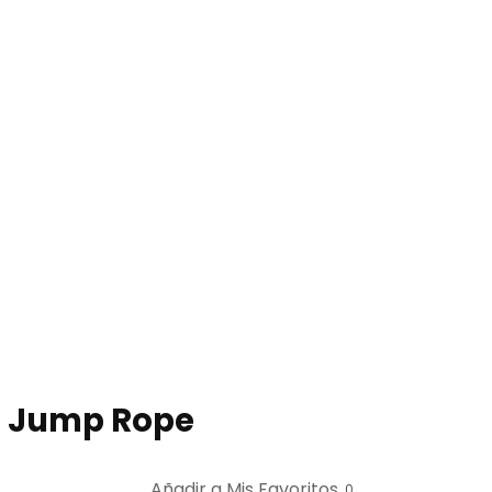
d Jump Rope
Añadir a Mis Favoritos
0