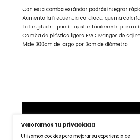
Con esta comba estándar podrás integrar rápid
Aumenta la frecuencia cardíaca, quema calorías, 
La longitud se puede ajustar fácilmente para ad
Comba de plástico ligero PVC. Mangos de cojin
Mide 300cm de largo por 3cm de diámetro
Sobre nosotras
Valoramos tu privacidad
En nuestra plataforma, creemos que la salud y el
Utilizamos cookies para mejorar su experiencia de