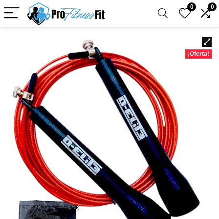
0
0
¡Oferta!