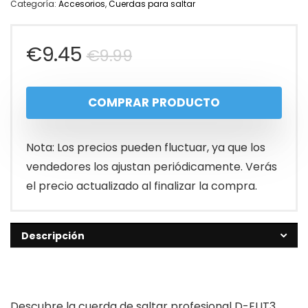
Categoría:
Accesorios
,
Cuerdas para saltar
El
El
€
9.45
€
9.99
precio
precio
COMPRAR PRODUCTO
original
actual
era:
es:
Nota: Los precios pueden fluctuar, ya que los
€9.99.
€9.45.
vendedores los ajustan periódicamente. Verás
el precio actualizado al finalizar la compra.
Descripción
Descubre la cuerda de saltar profesional D-ELIT3