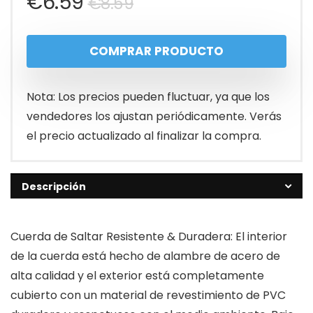
El
El
€
6.59
€
8.59
precio
precio
COMPRAR PRODUCTO
original
actual
era:
es:
Nota: Los precios pueden fluctuar, ya que los
€8.59.
€6.59.
vendedores los ajustan periódicamente. Verás
el precio actualizado al finalizar la compra.
Descripción
Cuerda de Saltar Resistente & Duradera: El interior
de la cuerda está hecho de alambre de acero de
alta calidad y el exterior está completamente
cubierto con un material de revestimiento de PVC