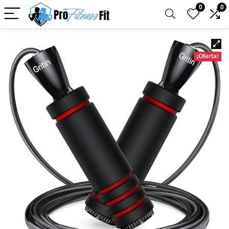
0
0
¡Oferta!