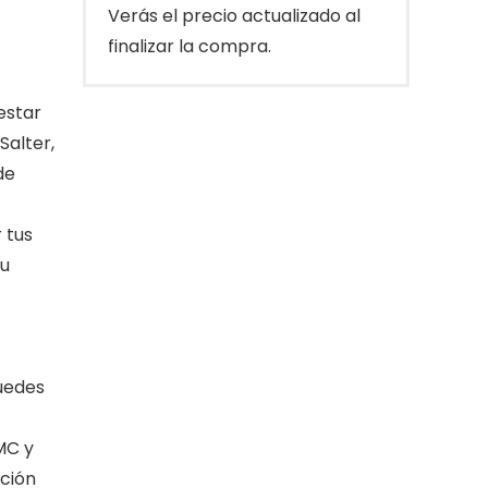
Verás el precio actualizado al
finalizar la compra.
estar
Salter,
de
 tus
su
puedes
MC y
ición